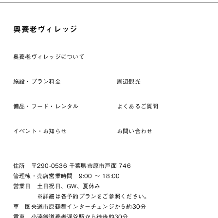
奥養老ヴィレッジ
奥養老ヴィレッジについて
施設・プラン料金
周辺観光
備品・フード・レンタル
よくあるご質問
イベント・お知らせ
お問い合わせ
住所 〒290-0536 千葉県市原市戸面 746
管理棟・売店営業時間 9:00 〜 18:00
営業日 土日祝日、GW、夏休み
※詳細は各予約プランをご参照ください。
車 圏央道市原鶴舞インターチェンジから約30分
電車 小湊鐵道養老渓谷駅から徒歩約30分