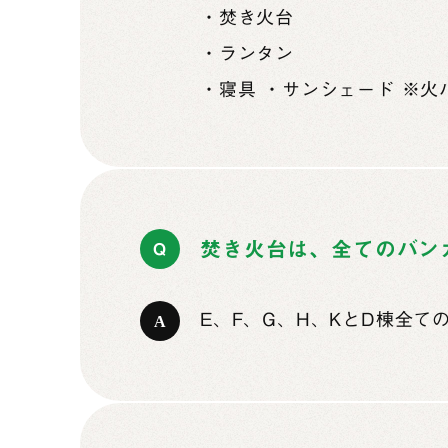
・焚き火台
・ランタン
・寝具 ・サンシェード ※
焚き火台は、全てのバン
E、F、G、H、KとD棟全