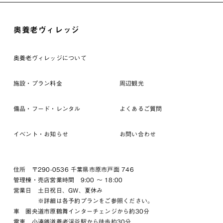
奥養老ヴィレッジ
奥養老ヴィレッジについて
施設・プラン料金
周辺観光
備品・フード・レンタル
よくあるご質問
イベント・お知らせ
お問い合わせ
住所 〒290-0536 千葉県市原市戸面 746
管理棟・売店営業時間 9:00 〜 18:00
営業日 土日祝日、GW、夏休み
※詳細は各予約プランをご参照ください。
車 圏央道市原鶴舞インターチェンジから約30分
電車 小湊鐵道養老渓谷駅から徒歩約30分