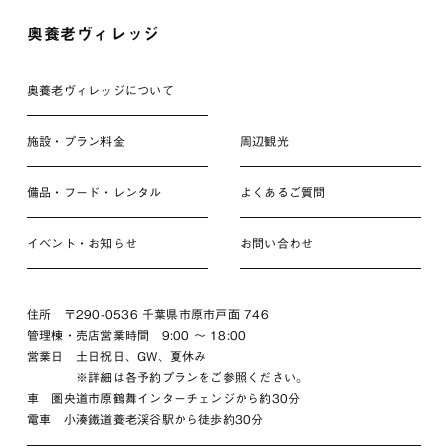
奥養老ヴィレッジ
奥養老ヴィレッジについて
施設・プラン料金
周辺観光
備品・フード・レンタル
よくあるご質問
イベント・お知らせ
お問い合わせ
住所 〒290-0536 千葉県市原市戸面 746
管理棟・売店営業時間 9:00 〜 18:00
営業日 土日祝日、GW、夏休み
※詳細は各予約プランをご参照ください。
車 圏央道市原鶴舞インターチェンジから約30分
電車 小湊鐵道養老渓谷駅から徒歩約30分